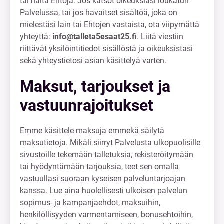
tai näitä Ehtoja. Jos katsot oikeuksiasi loukatun
Palvelussa, tai jos havaitset sisältöä, joka on
mielestäsi lain tai Ehtojen vastaista, ota viipymättä
yhteyttä:
info@talleta5esaat25.fi
. Liitä viestiin
riittävät yksilöintitiedot sisällöstä ja oikeuksistasi
sekä yhteystietosi asian käsittelyä varten.
Maksut, tarjoukset ja
vastuunrajoitukset
Emme käsittele maksuja emmekä säilytä
maksutietoja. Mikäli siirryt Palvelusta ulkopuolisille
sivustoille tekemään talletuksia, rekisteröitymään
tai hyödyntämään tarjouksia, teet sen omalla
vastuullasi suoraan kyseisen palveluntarjoajan
kanssa. Lue aina huolellisesti ulkoisen palvelun
sopimus- ja kampanjaehdot, maksuihin,
henkilöllisyyden varmentamiseen, bonusehtoihin,