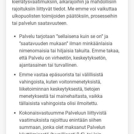
kierrätysvaatimuksiin, aikarajoihin ja mahdollisiin
rajoituksiin liittyvät tiedot. Me emme voi vaikuttaa
ulkopuolisten toimijoiden päätöksiin, prosesseihin
tai palvelun saatavuuteen.
Palvelu tarjotaan ”sellaisena kuin se on” ja
”saatavuuden mukaan” ilman minkäänlaisia
nimenomaisia tai hiljaisia takuita. Emme takaa,
että Palvelu on virheetön, keskeytyksetön,
ajantasainen tai turvallinen.
Emme vastaa epäsuorista tai välillisistä
vahingoista, kuten voitonmenetyksistä,
liiketoiminnan keskeytyksestä, tietojen
menetyksestä tai mainehaitasta, vaikka
tällaisista vahingoista olisi ilmoitettu.
Kokonaisvastuumme Palveluun liittyvistä
vaatimuksista rajoittuu enintään siihen
summaan, jonka olet maksanut Palvelun