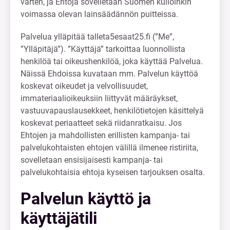
varten, ja Ehtoja sovelletaan Suomen kulloinkin
voimassa olevan lainsäädännön puitteissa.
Palvelua ylläpitää talleta5esaat25.fi (”Me”,
”Ylläpitäjä”). ”Käyttäjä” tarkoittaa luonnollista
henkilöä tai oikeushenkilöä, joka käyttää Palvelua.
Näissä Ehdoissa kuvataan mm. Palvelun käyttöä
koskevat oikeudet ja velvollisuudet,
immateriaalioikeuksiin liittyvät määräykset,
vastuuvapauslausekkeet, henkilötietojen käsittelyä
koskevat periaatteet sekä riidanratkaisu. Jos
Ehtojen ja mahdollisten erillisten kampanja- tai
palvelukohtaisten ehtojen välillä ilmenee ristiriita,
sovelletaan ensisijaisesti kampanja- tai
palvelukohtaisia ehtoja kyseisen tarjouksen osalta.
Palvelun käyttö ja
käyttäjätili