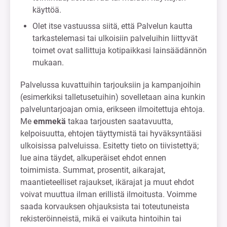
käyttöä.
Olet itse vastuussa siitä, että Palvelun kautta
tarkastelemasi tai ulkoisiin palveluihin liittyvät
toimet ovat sallittuja kotipaikkasi lainsäädännön
mukaan.
Palvelussa kuvattuihin tarjouksiin ja kampanjoihin
(esimerkiksi talletusetuihin) sovelletaan aina kunkin
palveluntarjoajan omia, erikseen ilmoitettuja ehtoja.
Me
emmekä
takaa tarjousten saatavuutta,
kelpoisuutta, ehtojen täyttymistä tai hyväksyntääsi
ulkoisissa palveluissa. Esitetty tieto on tiivistettyä;
lue aina täydet, alkuperäiset ehdot ennen
toimimista. Summat, prosentit, aikarajat,
maantieteelliset rajaukset, ikärajat ja muut ehdot
voivat muuttua ilman erillistä ilmoitusta. Voimme
saada korvauksen ohjauksista tai toteutuneista
rekisteröinneistä, mikä ei vaikuta hintoihin tai