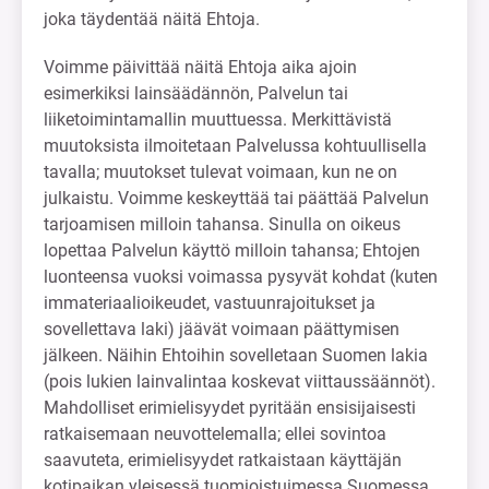
joka täydentää näitä Ehtoja.
Voimme päivittää näitä Ehtoja aika ajoin
esimerkiksi lainsäädännön, Palvelun tai
liiketoimintamallin muuttuessa. Merkittävistä
muutoksista ilmoitetaan Palvelussa kohtuullisella
tavalla; muutokset tulevat voimaan, kun ne on
julkaistu. Voimme keskeyttää tai päättää Palvelun
tarjoamisen milloin tahansa. Sinulla on oikeus
lopettaa Palvelun käyttö milloin tahansa; Ehtojen
luonteensa vuoksi voimassa pysyvät kohdat (kuten
immateriaalioikeudet, vastuunrajoitukset ja
sovellettava laki) jäävät voimaan päättymisen
jälkeen. Näihin Ehtoihin sovelletaan Suomen lakia
(pois lukien lainvalintaa koskevat viittaussäännöt).
Mahdolliset erimielisyydet pyritään ensisijaisesti
ratkaisemaan neuvottelemalla; ellei sovintoa
saavuteta, erimielisyydet ratkaistaan käyttäjän
kotipaikan yleisessä tuomioistuimessa Suomessa,