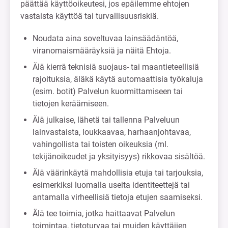
päättää käyttöoikeutesi, jos epäilemme ehtojen
vastaista käyttöä tai turvallisuusriskiä.
Noudata aina soveltuvaa lainsäädäntöä,
viranomaismääräyksiä ja näitä Ehtoja.
Älä kierrä teknisiä suojaus- tai maantieteellisiä
rajoituksia, äläkä käytä automaattisia työkaluja
(esim. botit) Palvelun kuormittamiseen tai
tietojen keräämiseen.
Älä julkaise, lähetä tai tallenna Palveluun
lainvastaista, loukkaavaa, harhaanjohtavaa,
vahingollista tai toisten oikeuksia (ml.
tekijänoikeudet ja yksityisyys) rikkovaa sisältöä.
Älä väärinkäytä mahdollisia etuja tai tarjouksia,
esimerkiksi luomalla useita identiteettejä tai
antamalla virheellisiä tietoja etujen saamiseksi.
Älä tee toimia, jotka haittaavat Palvelun
toimintaa, tietoturvaa tai muiden käyttäjien