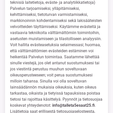
teknisiä laitetietoja, eväste- ja analytiikkatietoja)
Palvelun tarjoamiseksi, ylläpitämiseksi,
kehittämiseksi, tietoturvan varmistamiseksi,
markkinoinnin kohdentamiseksi sekä lakisääteisten
velvoitteiden täyttämiseksi. Käytämme evästeitä ja
vastaavia tekniikoita välttämättömiin toimintoihin,
asetusten muistamiseen ja tilastolliseen analyysiin.
Voit hallita evästeasetuksia selaimessasi; huomaa,
että välttämättömien evästeiden estäminen voi
heikentää Palvelun toimintaa. Saatamme lähettää
sinulle viestejä, jos olet antanut suostumuksesi tai
jos viestintä perustuu muuhun soveltuvaan
oikeusperusteeseen; voit perua suostumuksesi
milloin tahansa. Sinulla voi olla soveltuvan
lainsäädännön mukaisia oikeuksia, kuten oikeus
tarkastaa, oikaista ja tietyissä tapauksissa poistaa
tietosi tai rajoittaa käsittelyä. Pyynnöt ja tietosuojaa
koskevat yhteydenotot:
info@talleta5esaat25.fi
.
Lisätietoja saat erillisestä tietosuojaselosteesta,