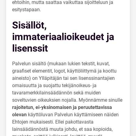
ehtoihin, mutta saattaa vaikuttaa sijoitteluun ja
esitystapaan.
Sisällöt,
immateriaalioikeudet ja
lisenssit
Palvelun sisältö (mukaan lukien tekstit, kuvat,
graafiset elementit, logot, käyttöliittymä ja koottu
aineisto) on Ylläpitäjän tai sen lisenssinantajien
omaisuutta ja suojattu tekijänoikeus- ja
tavaramerkkilainsäädännön sekä muiden
soveltuvien oikeuksien nojalla. Myönnämme sinulle
rajoitetun, ei-yksinomaisen ja peruutettavissa
olevan
käyttöluvan Palvelun käyttämiseen näiden
Ehtojen mukaisesti. Ellei pakottavasta
lainsäädännöstä muuta johdu, et saa kopioida,