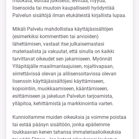
muokata, esittää julkisesti, levittää, myydä,
lisensoida tai muutoin kaupallisesti hyödyntää
Palvelun sisältöjä ilman etukäteistä kirjallista lupaa.
Mikäli Palvelu mahdollistaa käyttäjäsisältöjen
(esimerkiksi kommenttien tai arvioiden)
lähettämisen, vastaat itse julkaisemastasi
materiaalista ja vakuutat, että sinulla on kaikki
tarvittavat oikeudet sen jakamiseen. Myönnät
Ylläpitäjälle maailmanlaajuisen, rojaltivapaan,
siirrettävissä olevan ja alilisensoitavissa olevan
lisenssin käyttäjäsisältöjesi käyttämiseen,
kopiointiin, muokkaamiseen, kääntämiseen,
esittämiseen ja jakeluun Palvelun tarjoamista,
ylläpitoa, kehittämistä ja markkinointia varten.
Kunnioitamme muiden oikeuksia ja voimme poistaa
tai estää pääsyn sisältöön, jonka epäilemme
loukkaavan kenen tahansa immateriaalioikeuksia