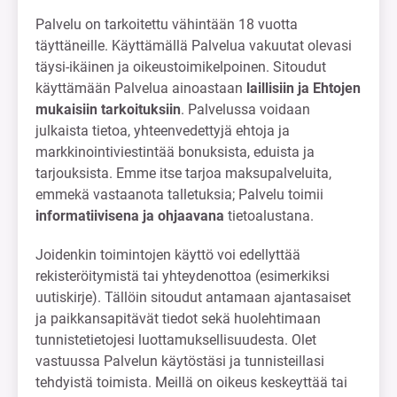
Palvelu on tarkoitettu vähintään 18 vuotta
täyttäneille. Käyttämällä Palvelua vakuutat olevasi
täysi-ikäinen ja oikeustoimikelpoinen. Sitoudut
käyttämään Palvelua ainoastaan
laillisiin ja Ehtojen
mukaisiin tarkoituksiin
. Palvelussa voidaan
julkaista tietoa, yhteenvedettyjä ehtoja ja
markkinointiviestintää bonuksista, eduista ja
tarjouksista. Emme itse tarjoa maksupalveluita,
emmekä vastaanota talletuksia; Palvelu toimii
informatiivisena ja ohjaavana
tietoalustana.
Joidenkin toimintojen käyttö voi edellyttää
rekisteröitymistä tai yhteydenottoa (esimerkiksi
uutiskirje). Tällöin sitoudut antamaan ajantasaiset
ja paikkansapitävät tiedot sekä huolehtimaan
tunnistetietojesi luottamuksellisuudesta. Olet
vastuussa Palvelun käytöstäsi ja tunnisteillasi
tehdyistä toimista. Meillä on oikeus keskeyttää tai